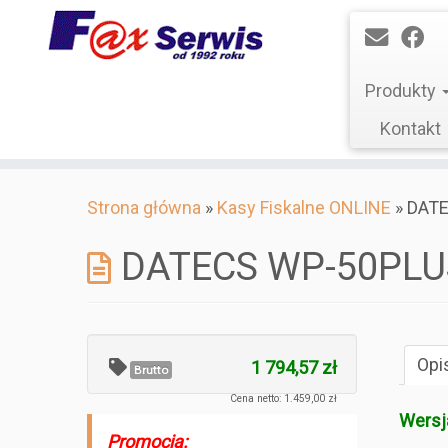
Produkty
Kontakt
Skip
Strona główna
»
Kasy Fiskalne ONLINE
»
DAT
to
content
DATECS WP-50PLU
Opi
1 794,57 zł
Brutto
Cena netto: 1.459,00 zł
Wersj
Promocja: