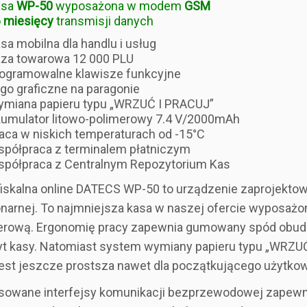
asa
WP-50
wyposażona w modem
GSM
 miesięcy
transmisji danych
sa mobilna dla handlu i usług
za towarowa 12 000 PLU
ogramowalne klawisze funkcyjne
go graficzne na paragonie
miana papieru typu „WRZUĆ I PRACUJ”
umulator litowo-polimerowy 7.4 V/2000mAh
aca w niskich temperaturach od -15°C
półpraca z terminalem płatniczym
półpraca z Centralnym Repozytorium Kas
fiskalna online DATECS WP-50 to urządzenie zaprojektow
onarnej. To najmniejsza kasa w naszej ofercie wyposażon
erową. Ergonomię pracy zapewnia gumowany spód obu
t kasy. Natomiast system wymiany papieru typu „WRZUĆ
jest jeszcze prostsza nawet dla początkującego użytkow
sowane interfejsy komunikacji bezprzewodowej zapewni