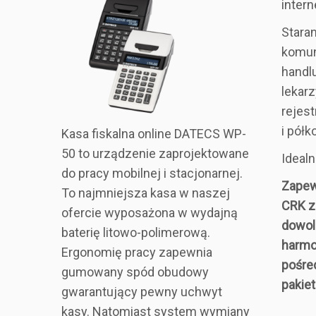
inter
Staran
komun
handl
lekar
rejest
i pół
Kasa fiskalna online DATECS WP-
50 to urządzenie zaprojektowane
Idealn
do pracy mobilnej i stacjonarnej.
Zapew
To najmniejsza kasa w naszej
CRK z
ofercie wyposażona w wydajną
dowol
baterię litowo-polimerową.
harmo
Ergonomię pracy zapewnia
pośre
gumowany spód obudowy
pakiet
gwarantujący pewny uchwyt
kasy. Natomiast system wymiany