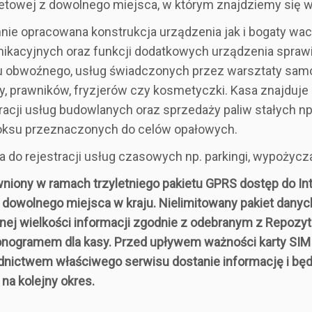
netowej z dowolnego miejsca, w którym znajdziemy się w 
nie opracowana konstrukcja urządzenia jak i bogaty wac
ikacyjnych oraz funkcji dodatkowych urządzenia sprawia
u obwoźnego, usług świadczonych przez warsztaty sam
zy, prawników, fryzjerów czy kosmetyczki. Kasa znajduj
racji usług budowlanych oraz sprzedaży paliw stałych np
koksu przeznaczonych do celów opałowych.
a do rejestracji usług czasowych np. parkingi, wypożyczal
niony w ramach trzyletniego pakietu GPRS dostęp do Int
 dowolnego miejsca w kraju. Nielimitowany pakiet danyc
nej wielkości informacji zgodnie z odebranym z Repozy
nogramem dla kasy. Przed upływem ważności karty SIM 
dnictwem właściwego serwisu dostanie informację i bę
 na kolejny okres.